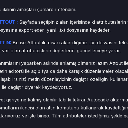
 ikilinin amaçları şunlardır efendim.
TTOUT :
Sayfada seçtipiniz alan içerisinde ki attributeslerin 
syasına export eder yani .txt dosyasına kaydeder.
TTIN:
Bu ise Attout ile dışarı aktardığımız .txt dosyasını t
 var olan attributeslerin değerlerini güncellemeye yarar.
nımlarını yaparken aslında anlamış olmanız lazım Attout ile 
tin editörü ile açıp (ya da daha karışık düzenlemeler olacak
lışabilirsiniz) metin düzenleyicinin değiştir özelliğini kulla
 ile değiştir diyerek kaydediyoruz.
et geriye ne kalmış olabilir tabi ki tekrar Autocad’e aktarm
mutların ikincisi olan attin komutunu kullanarak kaydettiğimi
tarıyoruz ve işte bingo. Tüm attributeler istediğimiz şekle g