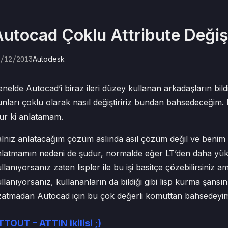
utocad Çoklu Attribute Değiş
/12/2013
Autodesk
nelde Autocad’i biraz ileri düzey kullanan arkadaşların bildi
nları çoklu olarak nasıl değiştiririz bundan bahsedeceğim.
ur ki anlatamam.
lnız anlatacağım çözüm aslında asıl çözüm değil ve benim
nlatmamın nedeni de şudur, normalde eğer LT’den daha yük
llanıyorsanız zaten lispler ile bu işi basitçe çözebilirsiniz
llanıyorsanız, kullananların da bildiği gibi lisp kurma şans
zatmadan Autocad için bu çok değerli komuttan bahsedeyi
TTOUT – ATTIN ikilisi ;)