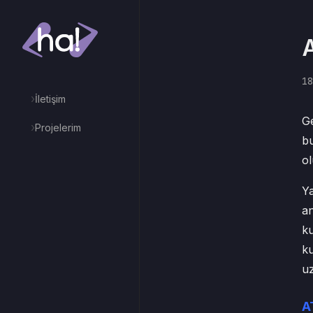
A
18
›
İletişim
Ge
›
Projelerim
bu
ol
Ya
a
ku
ku
u
A