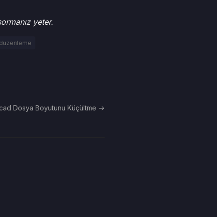
sormanız yeter.
e düzenleme
cad Dosya Boyutunu Küçültme →