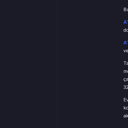
Bu
A
do
A
ve
Ta
me
ça
32
Ev
ko
ak