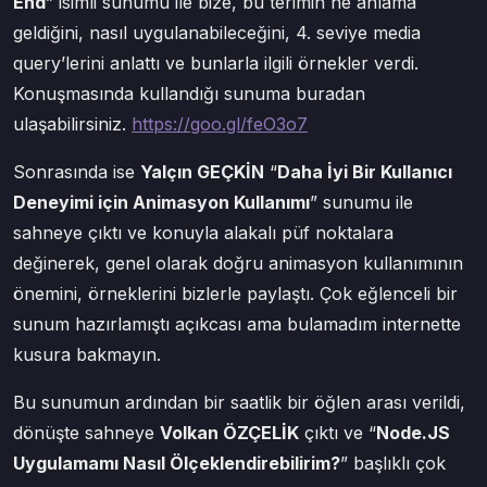
End
” isimli sunumu ile bize, bu terimin ne anlama
geldiğini, nasıl uygulanabileceğini, 4. seviye media
query’lerini anlattı ve bunlarla ilgili örnekler verdi.
Konuşmasında kullandığı sunuma buradan
ulaşabilirsiniz.
https://goo.gl/feO3o7
Sonrasında ise
Yalçın GEÇKİN
“
Daha İyi Bir Kullanıcı
Deneyimi için Animasyon Kullanımı
” sunumu ile
sahneye çıktı ve konuyla alakalı püf noktalara
değinerek, genel olarak doğru animasyon kullanımının
önemini, örneklerini bizlerle paylaştı. Çok eğlenceli bir
sunum hazırlamıştı açıkcası ama bulamadım internette
kusura bakmayın.
Bu sunumun ardından bir saatlik bir öğlen arası verildi,
dönüşte sahneye
Volkan ÖZÇELİK
çıktı ve “
Node.JS
Uygulamamı Nasıl Ölçeklendirebilirim?
” başlıklı çok