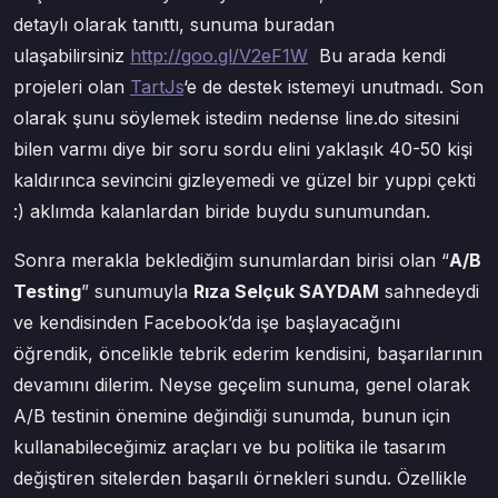
detaylı olarak tanıttı, sunuma buradan
ulaşabilirsiniz
http://goo.gl/V2eF1W
Bu arada kendi
projeleri olan
TartJs
‘e de destek istemeyi unutmadı. Son
olarak şunu söylemek istedim nedense line.do sitesini
bilen varmı diye bir soru sordu elini yaklaşık 40-50 kişi
kaldırınca sevincini gizleyemedi ve güzel bir yuppi çekti
:) aklımda kalanlardan biride buydu sunumundan.
Sonra merakla beklediğim sunumlardan birisi olan “
A/B
Testing
” sunumuyla
Rıza Selçuk SAYDAM
sahnedeydi
ve kendisinden Facebook’da işe başlayacağını
öğrendik, öncelikle tebrik ederim kendisini, başarılarının
devamını dilerim. Neyse geçelim sunuma, genel olarak
A/B testinin önemine değindiği sunumda, bunun için
kullanabileceğimiz araçları ve bu politika ile tasarım
değiştiren sitelerden başarılı örnekleri sundu. Özellikle