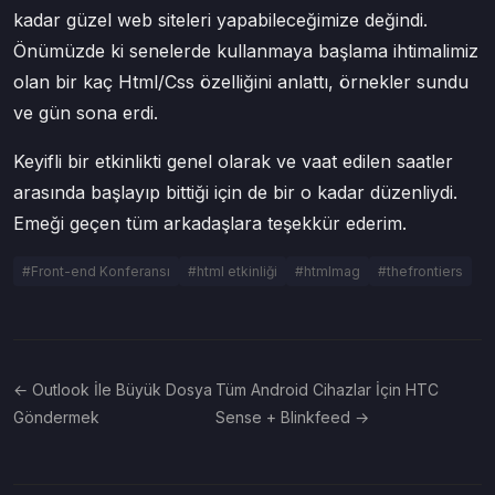
kadar güzel web siteleri yapabileceğimize değindi.
Önümüzde ki senelerde kullanmaya başlama ihtimalimiz
olan bir kaç Html/Css özelliğini anlattı, örnekler sundu
ve gün sona erdi.
Keyifli bir etkinlikti genel olarak ve vaat edilen saatler
arasında başlayıp bittiği için de bir o kadar düzenliydi.
Emeği geçen tüm arkadaşlara teşekkür ederim.
#Front-end Konferansı
#html etkinliği
#htmlmag
#thefrontiers
← Outlook İle Büyük Dosya
Tüm Android Cihazlar İçin HTC
Göndermek
Sense + Blinkfeed →