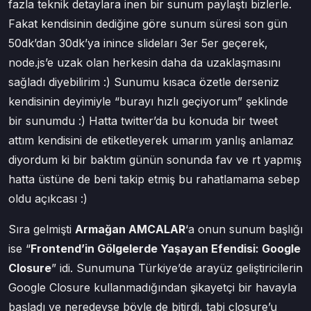
fazla teknik detaylara inen bir sunum paylaştı bizlerle.
Fakat kendisinin dediğine göre sunum süresi son gün
50dk’dan 30dk’ya inince slideları 3er 5er geçerek,
node.js’e uzak olan herkesin daha da uzaklaşmasını
sağladı diyebilirim :) Sunumu kısaca özetle derseniz
kendisinin deyimiyle “burayı hızlı geçiyorum” şeklinde
bir sunumdu :) Hatta twitter’da bu konuda bir tweet
attım kendisini de etiketleyerek umarım yanlış anlamaz
diyordum ki bir baktım günün sonunda fav ve rt yapmış
hatta üstüne de beni takip etmiş bu rahatlamama sebep
oldu açıkcası :)
Sıra gelmişti
Armağan AMCALAR
‘a onun sunum başlığı
ise “
Frontend’in Gölgelerde Yaşayan Efendisi: Google
Closure
” idi. Sunumuna Türkiye’de arayüz geliştiricilerin
Google Closure kullanmadığından şikayetçi bir havayla
başladı ve neredeyse böyle de bitirdi, tabi closure’u