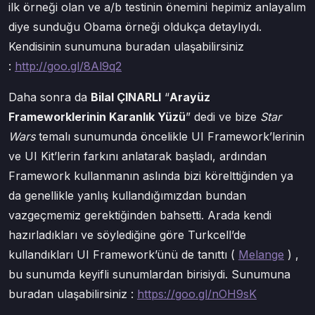
ilk örneği olan ve a/b testinin önemini hepimiz anlayalım
diye sunduğu Obama örneği oldukça detaylıydı.
Kendisinin sunumuna buradan ulaşabilirsiniz
:
http://goo.gl/8Al9q2
Daha sonra da
Bilal ÇINARLI
“
Arayüz
Frameworklerinin Karanlık Yüzü
” dedi ve bize
Star
Wars
temalı sunumunda öncelikle UI Framework’lerinin
ve UI Kit’lerin farkını anlatarak başladı, ardından
Framework kullanmanın aslında bizi körelttiğinden ya
da genellikle yanlış kullandığımızdan bundan
vazgeçmemiz gerektiğinden bahsetti. Arada kendi
hazırladıkları ve söylediğine göre Turkcell’de
kullandıkları UI Framework’ünü de tanıttı (
Melange
) ,
bu sunumda keyifli sunumlardan birisiydi. Sunumuna
buradan ulaşabilirsiniz :
https://goo.gl/nOH9sK