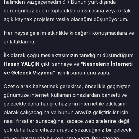
halimden vazgeçemedim :) ) Bunun yurt dışında
gördüğümüz güçlü topluluklar oluşmasına veya ortak
açık kaynak projelere vesile olacağını düşünüyorum.
Her neyse gelelim etkinlikte ki değerli konuşmacılara ve
anlattıklarına.
İlk olarak çoğu meslektaşımızın tanıdığını düşündüğüm
Hasan YALÇIN
çıktı sahneye ve “
Nesnelerin İnterneti
ve Gelecek Vizyonu
” isimli sunumunu yaptı.
Özet olarak bahsetmek gerekirse, öncelikle geçmişten
günümüze interneti kullanan cihazlardan bahsetti ve
gelecekte daha hangi cihazların internet ile etkileşimli
olarak çalışacağına ve bunun arayüz geliştiriciler için
nasıl fırsatlar sunacağına, sadece web sitelerine değil
çok daha fazla cihaza arayüz yazacağımız bir gelecek
geliyor havasında bir konuşma yaptı. Boş otoban