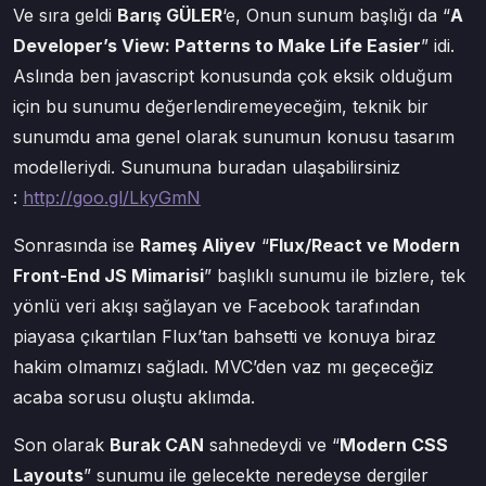
Ve sıra geldi
Barış GÜLER
‘e, Onun sunum başlığı da “
A
Developer’s View: Patterns to Make Life Easier
” idi.
Aslında ben javascript konusunda çok eksik olduğum
için bu sunumu değerlendiremeyeceğim, teknik bir
sunumdu ama genel olarak sunumun konusu tasarım
modelleriydi. Sunumuna buradan ulaşabilirsiniz
:
http://goo.gl/LkyGmN
Sonrasında ise
Rameş Aliyev
“
Flux/React ve Modern
Front-End JS Mimarisi
” başlıklı sunumu ile bizlere, tek
yönlü veri akışı sağlayan ve Facebook tarafından
piayasa çıkartılan Flux’tan bahsetti ve konuya biraz
hakim olmamızı sağladı. MVC’den vaz mı geçeceğiz
acaba sorusu oluştu aklımda.
Son olarak
Burak CAN
sahnedeydi ve “
Modern CSS
Layouts
” sunumu ile gelecekte neredeyse dergiler