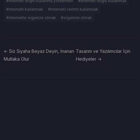
#interneti doğru kullanma yöntemleri
#interneti doğru kullanmak
#interneti kullanmak
#interneti verimli kullanmak
#internette organize olmak
#organize olmak
← Siz Siyaha Beyaz Deyin, İnanan
Tasarım ve Yazılımcılar İçin
Mutlaka Olur
Hediyeler →