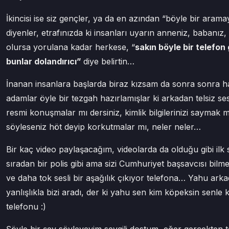
İkincisi ise siz gençler, ya da en azından “böyle bir ar
diyenler, etrafınızda ki insanları uyarın anneniz, babanız,
olursa yorulana kadar herkese, “
sakın böyle bir telefon 
bunlar dolandırıcı”
diye belirtin…
İnanan insanlara başlarda biraz kızsam da sonra sonra 
adamlar öyle bir tezgah hazırlamışlar ki arkadan telsiz ses
resmi konuşmalar mı dersiniz, kimlik bilgilerinizi saymak mı
söyleseniz höt deyip korkutmalar mı, neler neler…
Bir kaç video paylaşacağım, videolarda da olduğu gibi ilk 
sıradan bir polis gibi ama sizi Cumhuriyet başsavcısı bil
ve daha tok sesli bir aşağılık çıkıyor telefona… Yahu ark
yanlışlıkla bizi aradı, der ki yahu sen kim köpeksin senle
telefonu :)