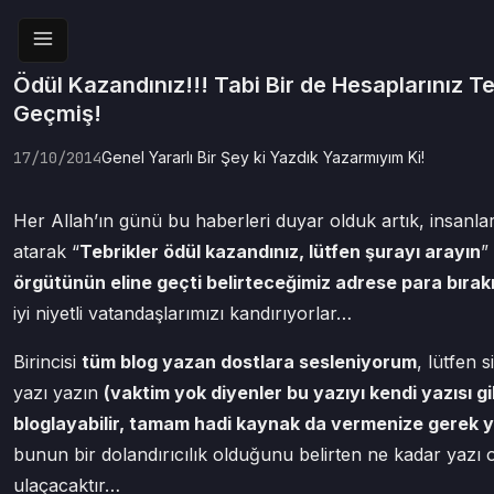
Ödül Kazandınız!!! Tabi Bir de Hesaplarınız Ter
Geçmiş!
17/10/2014
Genel
Yararlı Bir Şey ki Yazdık
Yazarmıyım Ki!
Her Allah’ın günü bu haberleri duyar olduk artık, insanla
atarak “
Tebrikler ödül kazandınız, lütfen şurayı arayın
”
örgütünün eline geçti belirteceğimiz adrese para bırak
iyi niyetli vatandaşlarımızı kandırıyorlar…
Birincisi
tüm blog yazan dostlara sesleniyorum
, lütfen 
yazı yazın
(vaktim yok diyenler bu yazıyı kendi yazısı gi
bloglayabilir, tamam hadi kaynak da vermenize gerek yo
bunun bir dolandırıcılık olduğunu belirten ne kadar yazı 
ulaçacaktır…