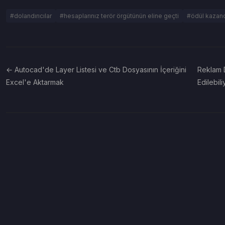
#dolandırıcılar
#hesaplarınız terör örgütünün eline geçti
#ödül kazand
← Autocad'de Layer Listesi ve Ctb Dosyasının İçeriğini
Reklam D
Excel'e Aktarmak
Edilebil