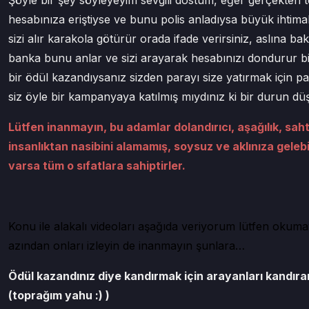
Şöyle bir şey söyleyeyim sevgili dostum, eğer gerçekten t
hesabınıza eriştiyse ve bunu polis anladıysa büyük ihtimal 
sizi alır karakola götürür orada ifade verirsiniz, aslına 
banka bunu anlar ve sizi arayarak hesabınızı dondurur b
bir ödül kazandıysanız sizden parayı size yatırmak için pa
siz öyle bir kampanyaya katılmış mıydınız ki bir durun 
Lütfen inanmayın, bu adamlar dolandırıcı, aşağılık, saht
insanlıktan nasibini alamamış, soysuz ve aklınıza geleb
varsa tüm o sıfatlara sahiptirler.
Konu ile alakalı videoları aşağıda veriyorum lütfen okum
azından onları izleyin de inanmayın şunlara…
Ödül kazandınız diye kandırmak için arayanları kandı
(toprağım yahu :) )