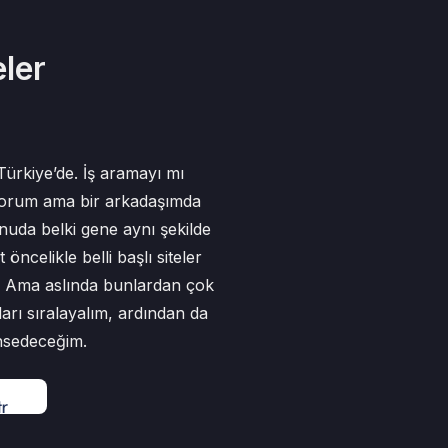
eler
ürkiye’de. İş aramayı mı
iyorum ama bir arkadaşımda
uda belki gene aynı şekilde
ncelikle belli başlı siteler
s.) Ama aslında bunlardan çok
nları sıralayalım, ardından da
hsedeceğim.