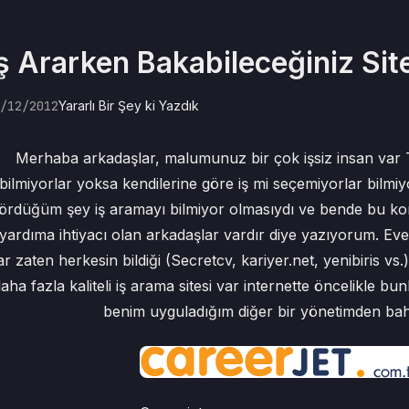
ş Ararken Bakabileceğiniz Sit
/12/2012
Yararlı Bir Şey ki Yazdık
Merhaba arkadaşlar, malumunuz bir çok işsiz insan var T
bilmiyorlar yoksa kendilerine göre iş mi seçemiyorlar bilm
ördüğüm şey iş aramayı bilmiyor olmasıydı ve bende bu kon
yardıma ihtiyacı olan arkadaşlar vardır diye yazıyorum. Evet ö
ar zaten herkesin bildiği (Secretcv, kariyer.net, yenibiris v
aha fazla kaliteli iş arama sitesi var internette öncelikle bu
benim uyguladığım diğer bir yönetimden ba