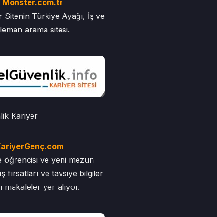
Monster.com.tr
 Sitenin Türkiye Ayağı, İş ve
leman arama sitesi.
ik Kariyer
KariyerGenç.com
e öğrencisi ve yeni mezun
iş fırsatları ve tavsiye bilgiler
n makaleler yer alıyor.