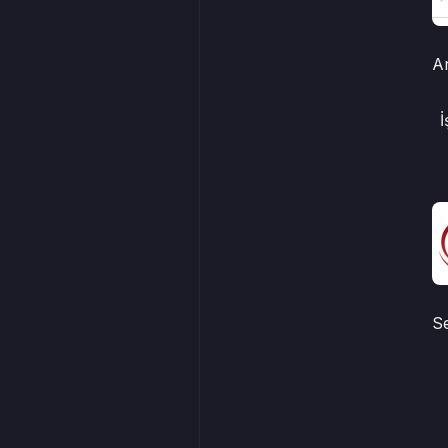
A
İ
S