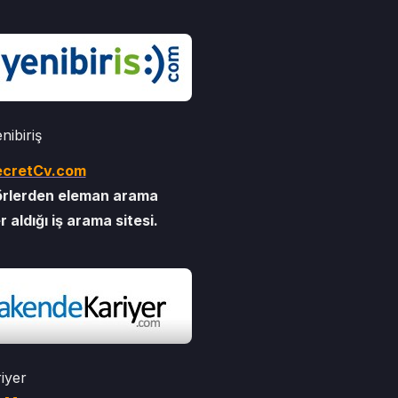
nibiriş
ecretCv.com
törlerden eleman arama
r aldığı iş arama sitesi.
iyer