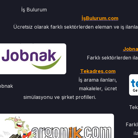
İş Bulurum
İşBulurum.com
Ücretsiz olarak farklı sektörlerden eleman ve iş ilanl
Jobna
Farklı sektörlerden il
Tekadres.com
İş arama ilanları,
obnak
makaleler, ücret
simülasyonu ve şirket profilleri.
Tek
Fark
i