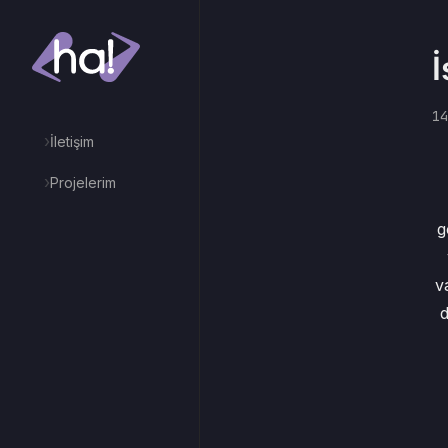
İ
14
›
İletişim
›
Projelerim
g
v
d