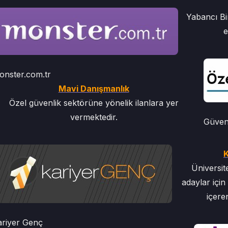
Yabancı Bir
e
onster.com.tr
Mavi Danışmanlık
Özel güvenlik sektörüne yönelik ilanlara yer
vermektedir.
Güvenl
Üniversit
adaylar için 
içere
ariyer Genç