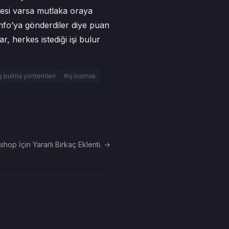
adresi varsa mutlaka oraya
info’ya gönderdiler diye puan
, herkes istediği işi bulur
ş bulma yöntemleri
#iş bulmak
hop İçin Yararlı Birkaç Eklenti. →