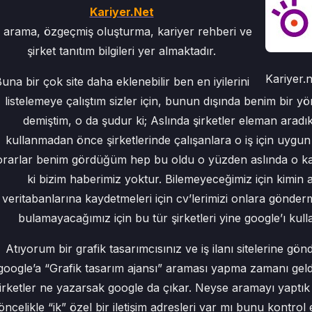
Kariyer.Net
ş arama, özgeçmiş oluşturma, kariyer rehberi ve
şirket tanıtım bilgileri yer almaktadır.
Kariyer.
una bir çok site daha eklenebilir ben en iyilerini
listelemeye çalıştım sizler için, bunun dışında benim bir
demiştim, o da şudur ki; Aslında şirketler eleman aradıkl
kullanmadan önce şirketlerinde çalışanlara o iş için uygun
orarlar benim gördüğüm hep bu oldu o yüzden aslında o ka
ki bizim haberimiz yoktur. Bilemeyeceğimiz için kimin a
veritabanlarına kaydetmeleri için cv’lerimizi onlara göndermel
bulamayacağımız için bu tür şirketleri yine google’ı kull
Atıyorum bir grafik tasarımcısınız ve iş ilanı sitelerine gön
google’a “Grafik tasarım ajansı” araması yapma zamanı geldi
irketler ne yazarsak google da çıkar. Neyse aramayı yaptık ve 
öncelikle “ik” özel bir iletişim adresleri var mı bunu kontrol e