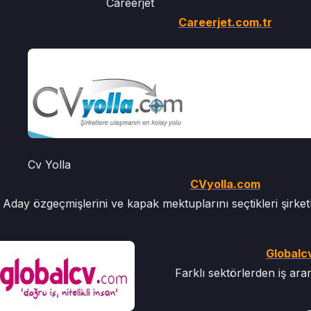
Careerjet
Careerjet.com.tr
Cv Yolla
CVyolla.com
Aday özgeçmişlerini ve kapak mektuplarını seçtikleri şirketle
Globalc
Farklı sektörlerden iş ara