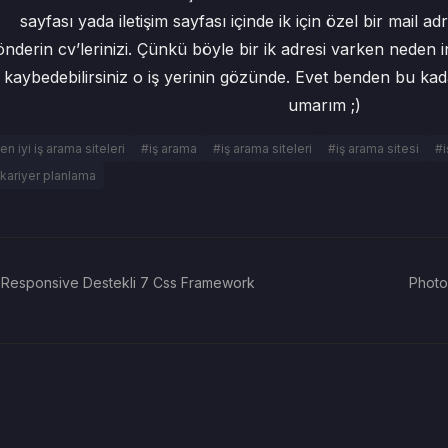
sayfası yada iletişim sayfası içinde ik için özel bir mail 
önderin cv’lerinizi. Çünkü böyle bir ik adresi varken neden 
kaybedebilirsiniz o iş yerinin gözünde. Evet benden bu kadar
umarım ;)
en iyi iş arama siteleri
#iş arama
#iş arama siteleri
#iş arama sitesi
#i
kariyer planlama
Responsive Destekli 7 Css Framework
Photos