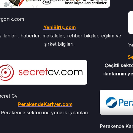
rgonik.com
YeniBirİş.com
ş ilanları, haberler, makaleler, rehber bilgiler, eğitim ve
şirket bilgileri.
Ye
S
Çeşitli sek
ilanlarının ye
ecret Cv
PerakendeKariyer.com
Perakende sektörüne yönelik iş ilanları.
Perakende Kar